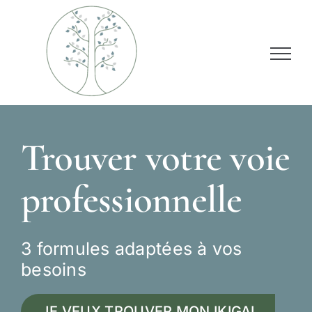
Passer
au
contenu
Trouver votre voie
professionnelle
3 formules adaptées à vos
besoins
JE VEUX TROUVER MON IKIGAI