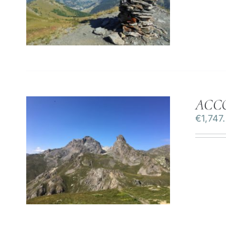
ACC
€
1,747
ILS