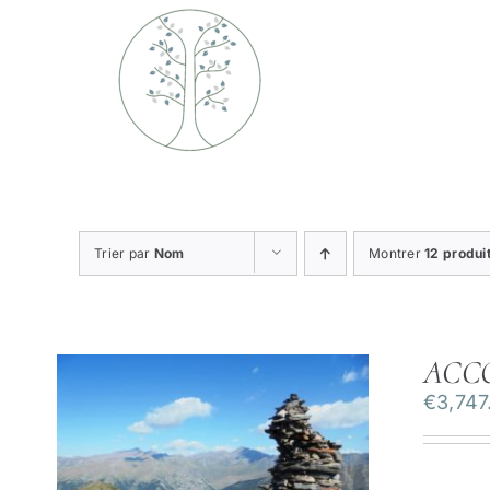
Passer
au
contenu
Trier par
Nom
Montrer
12 produi
ACC
€
3,747
ILS