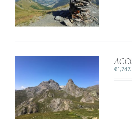
ACC
€
1,747
ILS