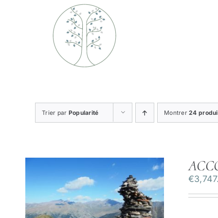
Passer
au
contenu
Trier par
Popularité
Montrer
24 produi
ACC
€
3,747
ILS