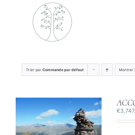
Passer
au
contenu
Trier par
Commande par défaut
Montrer
ACC
€
3,747
ILS