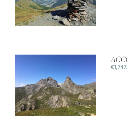
ACC
€
1,747
ILS