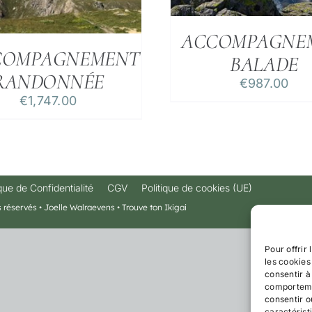
ACCOMPAGNE
COMPAGNEMENT
BALADE
RANDONNÉE
€
987.00
€
1,747.00
que de Confidentialité
CGV
Politique de cookies (UE)
s réservés • Joelle
Walraevens
• Trouve ton Ikigai
Pour offrir
les cookies
consentir à
comportemen
consentir o
caractérist