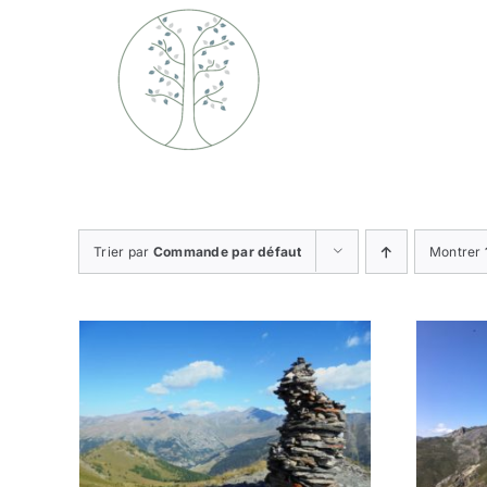
Passer
au
contenu
Trier par
Commande par défaut
Montrer
/
AJOUTER AU PANIER
/
DÉTAILS